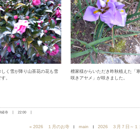
珍しく雪が降り山茶花の花も雪
檀家様からいただき昨秋植えた「
です。
咲きアヤメ」が咲きました。
妙経寺
22:00
«
2026 １月のお寺
main
2026 ３月７日～