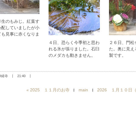
年生のもみじ。紅葉す
心配していましたが小
ても見事に赤くなりま
。
２６日、門松
４日、恐らく今季初と思わ
た。奥に見え
れる氷が張りました。石臼
製です。
のメダカも動きません。
妙経寺
21:40
«
2025 １１月のお寺
main
2026 １月１０日